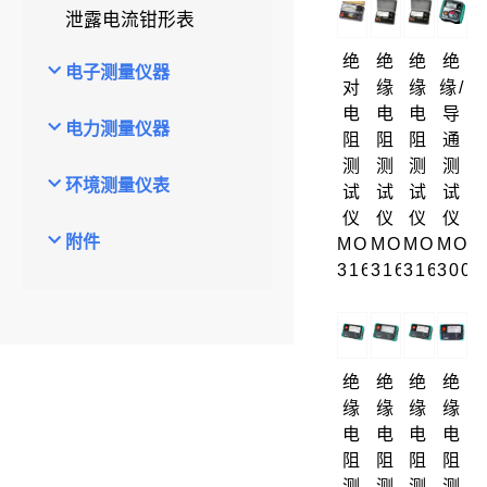
泄露电流钳形表
绝
绝
绝
绝
电子测量仪器
对
缘
缘
缘/
电
电
电
导
电力测量仪器
阻
阻
阻
通
测
测
测
测
环境测量仪表
试
试
试
试
仪
仪
仪
仪
附件
MODEL
MODEL
MODEL
MOD
3161A
3165
3166
3005
绝
绝
绝
绝
缘
缘
缘
缘
电
电
电
电
阻
阻
阻
阻
测
测
测
测