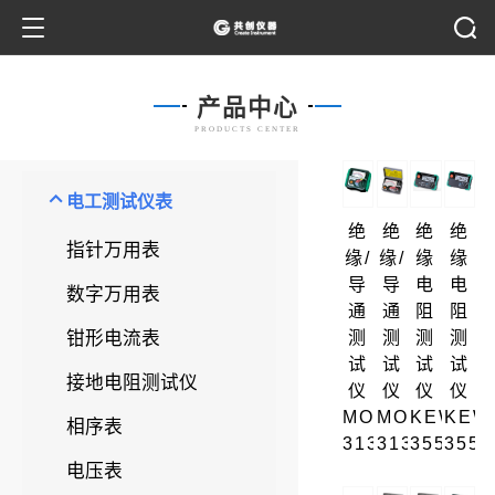
产品中心
PRODUCTS CENTER
电工测试仪表
绝
绝
绝
绝
指针万用表
缘/
缘/
缘
缘
导
导
电
电
数字万用表
通
通
阻
阻
钳形电流表
测
测
测
测
试
试
试
试
接地电阻测试仪
仪
仪
仪
仪
MODEL
MODEL
KEW
KEW
相序表
3131A
3132A
3552
3551
电压表