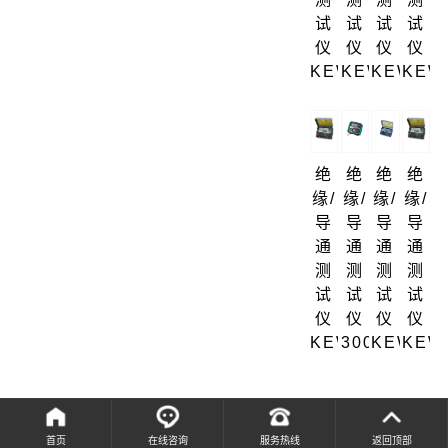
试
试
试
试
仪
仪
仪
仪
KEW3431
KEW3432
KEW344
KEW
绝
绝
绝
绝
缘/
缘/
缘/
缘/
导
导
导
导
通
通
通
通
测
测
测
测
试
试
试
试
仪
仪
仪
仪
KEW3023A
3007A
KEW302
KEW
首页
在线咨询
服务热线
返回顶部